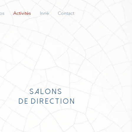
os
Activités
Inné
Contact
S a l o n s
d e d i r e c t i o n