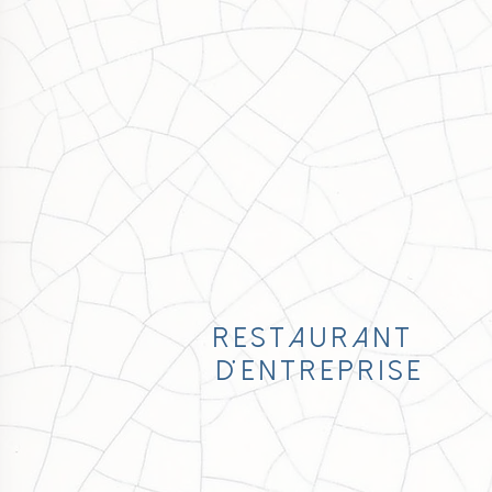
r E S T A U R A N T
D' E N T R E P R I S E