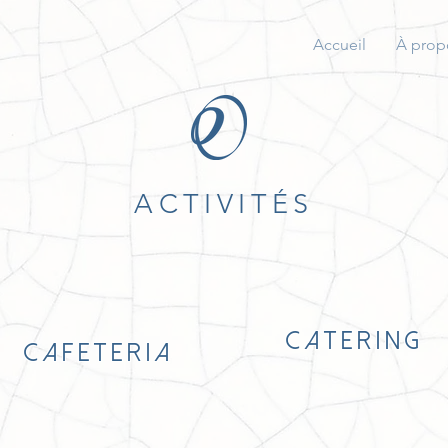
Accueil
À prop
ACTIVITÉS
C A T E R I N G
C A F E T E R I A